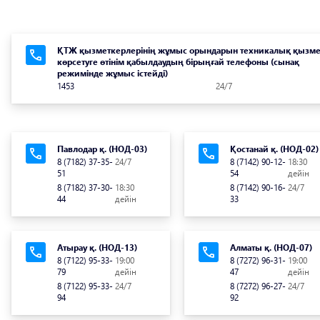
жемісті болып, алда жаңа
мүмкіндіктер ашыла берсін!
ҚТЖ қызметкерлерінің жұмыс орындарын техникалық қызме
көрсетуге өтінім қабылдаудың бірыңғай телефоны (сынақ
режимінде жұмыс істейді)
1453
24/7
Павлодар қ. (НОД-03)
Қостанай қ. (НОД-02)
8 (7182) 37-35-
24/7
8 (7142) 90-12-
18:30
51
54
дейін
8 (7182) 37-30-
18:30
8 (7142) 90-16-
24/7
44
дейін
33
Атырау қ. (НОД-13)
Алматы қ. (НОД-07)
8 (7122) 95-33-
19:00
8 (7272) 96-31-
19:00
79
дейін
47
дейін
8 (7122) 95-33-
24/7
8 (7272) 96-27-
24/7
94
92