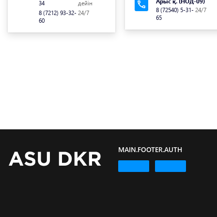
Арыс қ. (НОД-09)
34
дейін
8 (72540) 5-31-
24/7
8 (7212) 93-32-
24/7
65
60
MAIN.FOOTER.AUTH